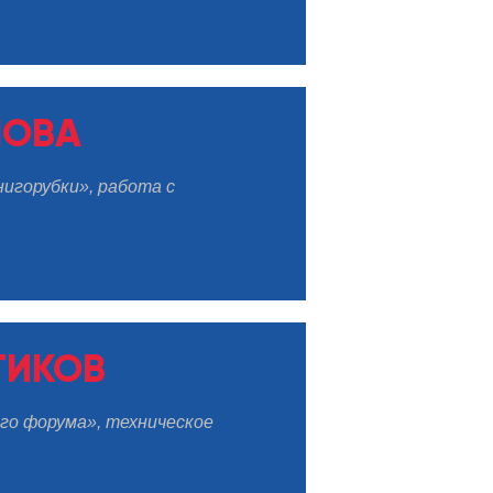
ПОВА
нигорубки», работа с
ТИКОВ
го форума», техническое