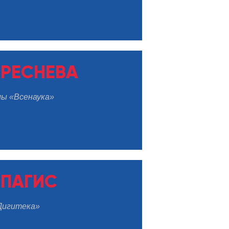
ЕРЕСНЕВА
ы «Всенаука»
ПАГИС
Дигитека»