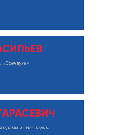
АСИЛЬЕВ
ы «Всенаука»
ТАРАСЕВИЧ
рограммы «Всенаука»