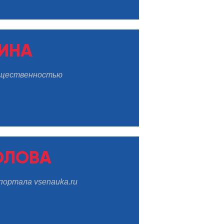
ИНА
общественностью
ОЛОВА
ортала vsenauka.ru